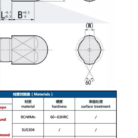
Pasador de precisión recto con rosca de un solo lado+0,01/+0,005 mm
Pasador roscado sobredimensionado m6 Tolerancia de diámetro MSTM MSTH