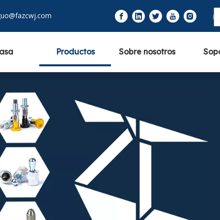
guo@fazcwj.com
asa
Productos
Sobre nosotros
Sop