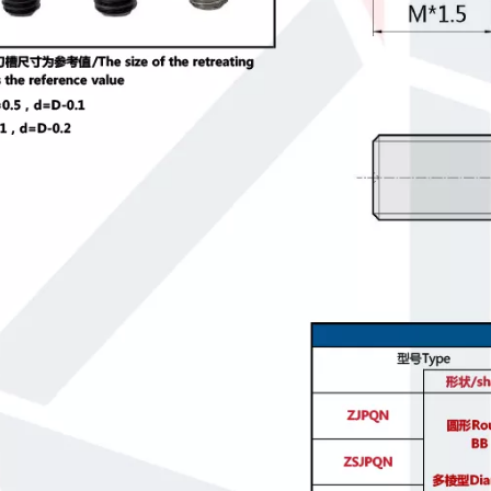
Pasadores rectos Ambos extremos biselados Tolerancia h7 MSHHM