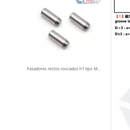
Pasador de gran tamaño, tolerancia de diámetro +0,010/+0,005 mm MS
Pasadores rectos roscados h7 tipo MSSH