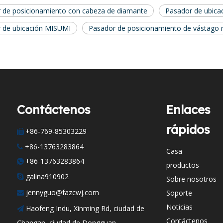
 de posicionamiento con cabeza de diamante
Pasador de ubicac
 de ubicación MISUMI
Pasador de posicionamiento de vástago 
Contáctenos
Enlaces
rápidos
+86-769-85303229

+86-13763283864

Casa
+86-13763283864

productos
galina910902

Sobre nosotros
jennyguo@fazcwj.com
Soporte

Noticias
Haofeng Indu, Xinming Rd, ciudad de

Contáctenos
Changan, ciudad de Dongguan,