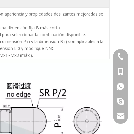
con apariencia y propiedades deslizantes mejoradas se
una dimensión fija B más corta
d para seleccionar la combinación disponible.
 dimensión P () y la dimensión B () son aplicables a la
mensión L 0 y modifique NNC.
e Mx1~Mx3 (máx.).
+86-769
+86-13
+86-13
galina9
jennygu