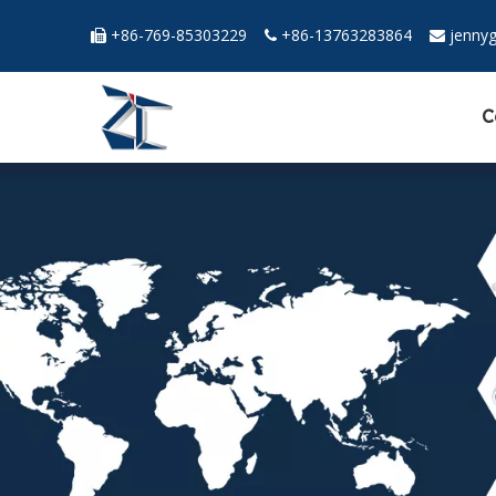
+86-769-85303229
+86-13763283864
jenny



C