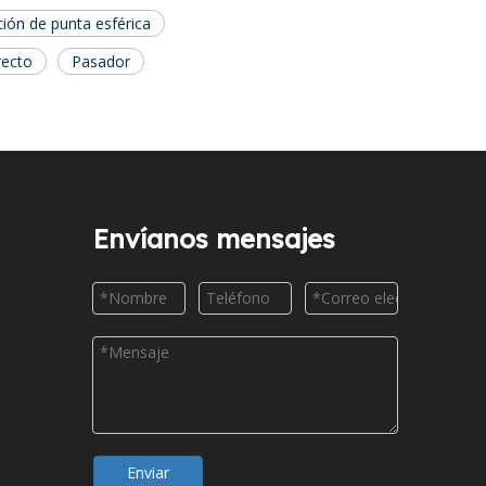
ión de punta esférica
recto
Pasador
Envíanos mensajes
Enviar