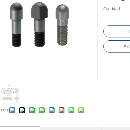
Cantidad:
Aña
 con: