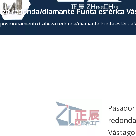
eza redonda/diamante Punta esférica V
 posicionamiento Cabeza redonda/diamante Punta esférica
Pasador
redonda
Vástago