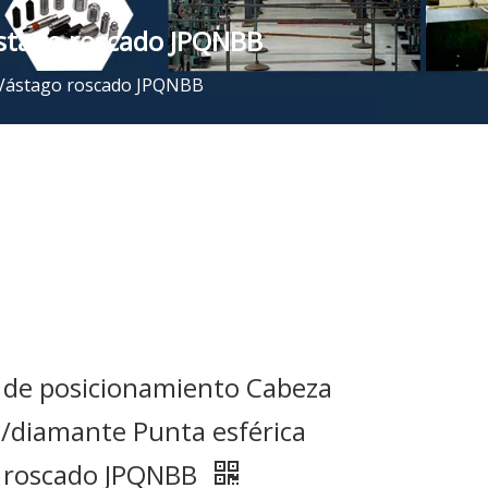
ástago roscado JPQNBB
 Vástago roscado JPQNBB
 de posicionamiento Cabeza
/diamante Punta esférica
 roscado JPQNBB