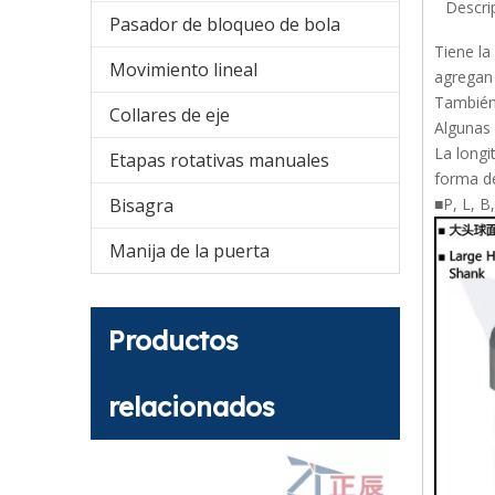
Descri
Pasador de bloqueo de bola
Tiene la
Movimiento lineal
agregan 
También 
Collares de eje
Algunas 
La longi
Etapas rotativas manuales
forma de
Bisagra
■P, L, B
Manija de la puerta
Productos
relacionados