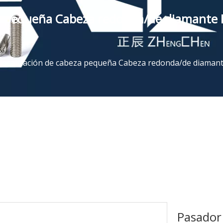
za pequeña Cabeza redonda/de diamante 
localización de cabeza pequeña Cabeza redonda/de diamant
Pasador 