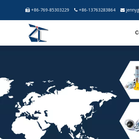
+86-769-85303229
+86-13763283864
jenny



C