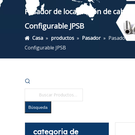
Pasador de localización de cabe
Configurable JPSB
Casa
»
productos
»
Pasador
»
Pasador de 
Configurable JPSB
Búsqueda
categoria de