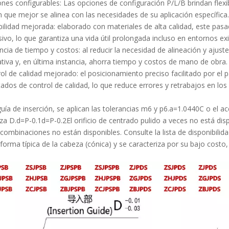
nes configurables: Las opciones de configuración P/L/B brindan flexibi
n que mejor se alinea con las necesidades de su aplicación específica.
ilidad mejorada: elaborado con materiales de alta calidad, este pasa
sivo, lo que garantiza una vida útil prolongada incluso en entornos ex
encia de tiempo y costos: al reducir la necesidad de alineación y ajus
tiva y, en última instancia, ahorra tiempo y costos de mano de obra.
ol de calidad mejorado: el posicionamiento preciso facilitado por el
tados de control de calidad, lo que reduce errores y retrabajos en lo
guía de inserción, se aplican las tolerancias m6 y p6.a=1.0440C o el ac
eza D.d=P-0.1d=P-0.2El orificio de centrado pulido a veces no está dis
combinaciones no están disponibles. Consulte la lista de disponibilid
 forma típica de la cabeza (cónica) y se caracteriza por su bajo costo,
Pasador de localización de cabeza grande Cabeza redonda/de diamante Punta cónica Vástago recto JPBB