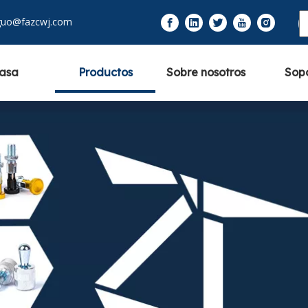
guo@fazcwj.com
asa
Productos
Sobre nosotros
Sop