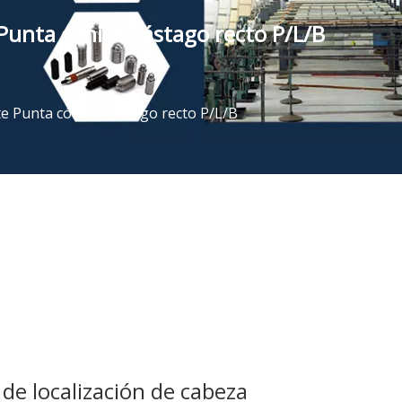
Punta cónica Vástago recto P/L/B
e Punta cónica Vástago recto P/L/B
de localización de cabeza