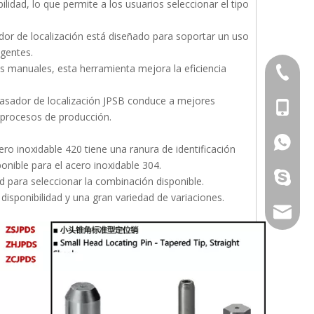
lidad, lo que permite a los usuarios seleccionar el tipo
dor de localización está diseñado para soportar un uso
igentes.
tes manuales, esta herramienta mejora la eficiencia
+86-769
 pasador de localización JPSB conduce a mejores
+86-13
s procesos de producción.
+86-13
ero inoxidable 420 tiene una ranura de identificación
ponible para el acero inoxidable 304.
galina9
ad para seleccionar la combinación disponible.
 disponibilidad y una gran variedad de variaciones.
jennygu
Pasador de precisión recto con rosca de un solo lado+0,01/+0,005 mm
Pasadores rectos Ambos extremos biselados Tolerancia h7 MSHHM