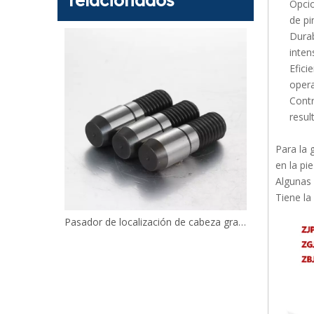
relacionados
Opcio
de pi
Durab
inten
Efici
opera
Contr
resul
Para la 
en la pi
Algunas 
Tiene la
Pasadores rectos Orificio pasante roscado Un extremo Biselado Un extremo Radiado Tolerancia p6 THS
Pasador de localización de cabeza grande Cabeza redonda de diamante Punta cónica Roscado JPNBB