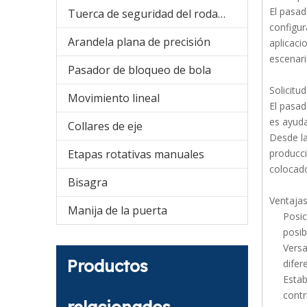
El pasad
Tuerca de seguridad del rodamiento
configur
Arandela plana de precisión
aplicaci
escenari
Pasador de bloqueo de bola
Solicitu
Movimiento lineal
El pasad
es ayuda
Collares de eje
Desde la
Etapas rotativas manuales
producci
colocad
Bisagra
Ventajas
Manija de la puerta
Posic
posib
Versa
Productos
difer
Estab
contr