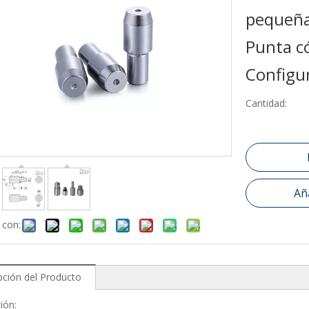
pequeña
Punta có
Configu
Cantidad:
Aña
 con:
pción del Producto
ción: