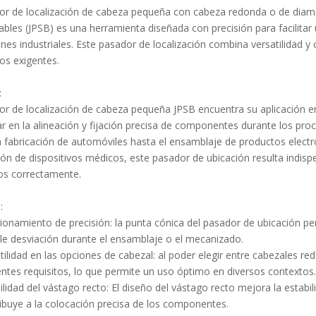
or de localización de cabeza pequeña con cabeza redonda o de diama
ables (JPSB) es una herramienta diseñada con precisión para facilita
ones industriales. Este pasador de localización combina versatilidad y
os exigentes.
d:
or de localización de cabeza pequeña JPSB encuentra su aplicación en
r en la alineación y fijación precisa de componentes durante los pro
 fabricación de automóviles hasta el ensamblaje de productos electró
ón de dispositivos médicos, este pasador de ubicación resulta indis
os correctamente.
:
ionamiento de precisión: la punta cónica del pasador de ubicación pe
le desviación durante el ensamblaje o el mecanizado.
tilidad en las opciones de cabezal: al poder elegir entre cabezales 
entes requisitos, lo que permite un uso óptimo en diversos contextos.
ilidad del vástago recto: El diseño del vástago recto mejora la estabi
ibuye a la colocación precisa de los componentes.