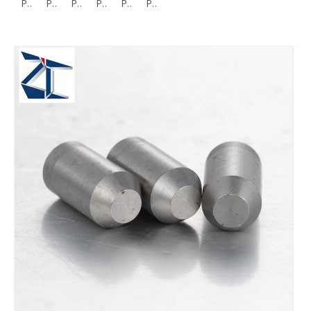
Pasador de gran tamaño, tolerancia de diámetro +0,010/+0,005 mm MS
Pasadores rectos roscados h7 tipo MSSH
Pasadores rectos Ambos extremos biselados Tolerancia h7 MSHHM
Pasador de precisión recto con rosca de un solo lado+0,01/+0,005 mm
Pasador roscado sobredimensionado m6 Tolerancia de diámetro MSTM MSTH
Pasadores rectos Orificio pasante roscado Un extremo Biselado Un extremo Radiado Tolerancia p6 THS
Pasador de alta precisión sobredimensionado +0,002/0 mm Tolerancia de diámetro MSV