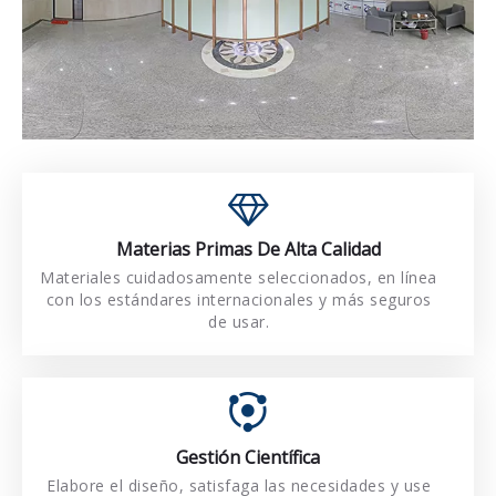
Materias Primas De Alta Calidad
Materias Primas De Alta Calidad
Materiales cuidadosamente seleccionados, en línea
Materiales cuidadosamente seleccionados, en línea
con los estándares internacionales y más seguros
con los estándares internacionales y más seguros
de usar.
de usar.
Gestión Científica
más fácilmente.
Elabore el diseño, satisfaga las necesidades y use
Elabore el diseño, satisfaga las necesidades y use