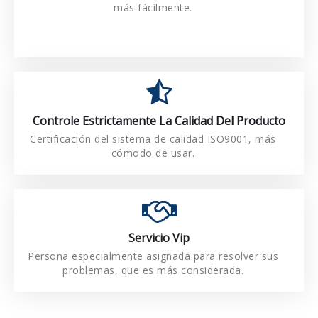
Gestión Científica
más fácilmente.
cómodo de usar.
Certificación del sistema de calidad ISO9001, más
Controle Estrictamente La Calidad Del Producto
Controle Estrictamente La Calidad Del Producto
Certificación del sistema de calidad ISO9001, más
cómodo de usar.
Servicio Vip
Servicio Vip
Persona especialmente asignada para resolver sus
Persona especialmente asignada para resolver sus
problemas, que es más considerada.
problemas, que es más considerada.