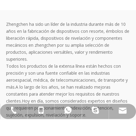
Zhengchen ha sido un líder de la industria durante más de 10
años en la fabricación de dispositivos con resorte, émbolos de
liberación rápida, dispositivos de nivelación y componentes
mecánicos en zhengchen por su amplia selección de
productos, aplicaciones versátiles, valor y rendimiento
superiores.
Todos los productos de la extensa línea están hechos con
precisión y son una fuente confiable en las industrias
aeroespacial, médica, de telecomunicaciones, de transporte y
más.A lo largo de los años, se han realizado mejoras
constantes para atender mejor los requisitos de nuestros
clientes.Hoy en día, somos considerados expertos en diseños
que requieren posicionamiento, indexación, detención,
jennyguo@fazcwj.com
+86-769-85303229
+86-13763283864
+86-13763283864
galina910902
sujeción, expulsión, nivelación y soporte.
Al mismo tiempo, también proporcionamos procesamiento