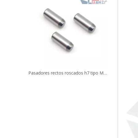
Pasador de gran tamaño, tolerancia de diámetro +0,010/+0,005 mm MS
Pasadores rectos roscados h7 tipo MSSH