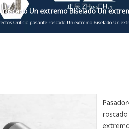
te roscado Un extremo Biselado Un extre
ectos Orificio pasante roscado Un extremo Biselado Un ex
Pasadore
roscado
extremo