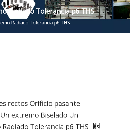
mo Radiado Tolerancia p6 THS
tremo Radiado Tolerancia p6 THS
s rectos Orificio pasante
 Un extremo Biselado Un
 Radiado Tolerancia p6 THS