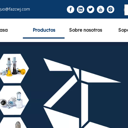
guo@fazcwj.com
asa
Productos
Sobre nosotros
Sop