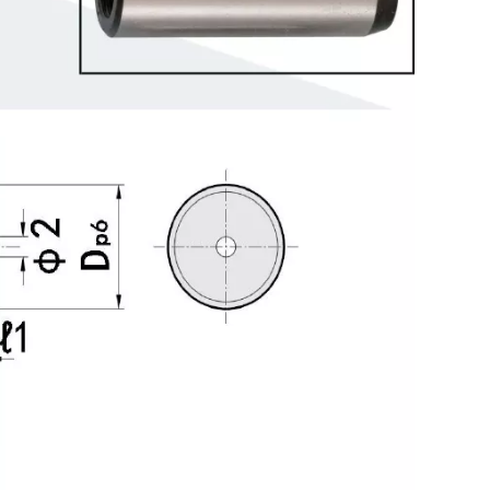
Pasador de precisión recto con rosca de un solo lado+0,01/+0,005 mm
Pasador roscado sobredimensionado m6 Tolerancia de diámetro MSTM MSTH