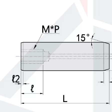
Pasadores rectos Ambos extremos biselados Tolerancia h7 MSHHM