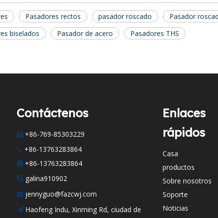
res
Pasadores rectos
pasador roscado
Pasador roscad
es biselados
Pasador de acero
Pasadores THS
Contáctenos
Enlaces
rápidos
+86-769-85303229

+86-13763283864

Casa
+86-13763283864

productos
galina910902

Sobre nosotros
jennyguo@fazcwj.com
Soporte

Noticias
Haofeng Indu, Xinming Rd, ciudad de
