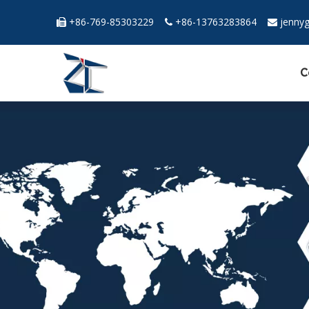
+86-769-85303229
+86-13763283864
jenny



C