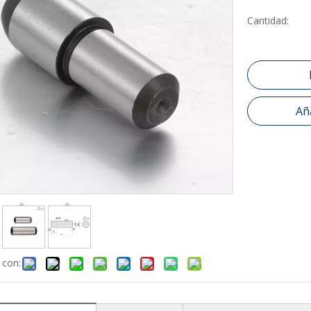
Cantidad:
Aña
 con: