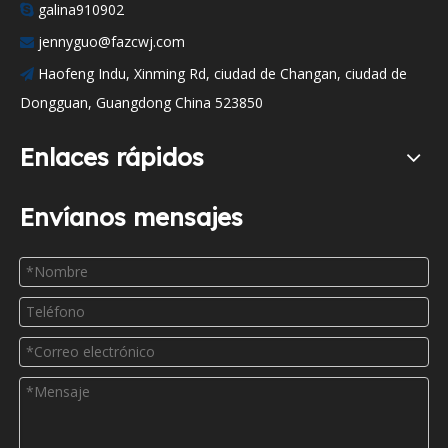
galina910902

jennyguo@fazcwj.com

Haofeng Indu, Xinming Rd, ciudad de Changan, ciudad de

Dongguan, Guangdong China 523850
Enlaces rápidos
Envíanos mensajes