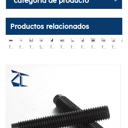
categoria de producto
Productos relacionados
Tornillo de cabeza hueca hexagonal de perfil bajo M2 M12 CBS CBSST
Tornillos de cabeza hueca hexagonal de cabeza ultrabaja CBSS CBSTS
Tornillo de cabeza hueca hexagonal de perfil ultrabajo CBSTSR M2-M6
Tornillo de cabeza hueca Torx de perfil ultrabajo CBSTSE M2 M6
Sujeciones de tornillo de cabeza hexagonal de perfil extra bajo de acero inoxidable 304 RSCBT4 M8
Tornillos de cabeza hueca hexagonal Cabeza pequeña KBB KBBS SBB SBBSS
Tapa de enchufe de vacío Tornillos ventilados tornillo hueco CBAS
Tornillos de cabeza hueca de perfil bajo ventilados CBAST
Tornillos de cabeza hueca de perfil extra bajo con ventilación CBASG
Tornillos de fijación MCBAS ventilados
Tornillos cautivos con cabeza de armadura de acero inoxidable con accionamiento Phillips GUTBJ
Tornillos Cautivos Cabeza Plana Larga Moleteada Acero Inoxidable GUTBR
Pernos de hombro de precisión de acero MSBL SCM435