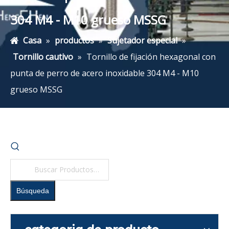
304 M4 - M10 grueso MSSG
Casa
»
productos
»
Sujetador especial
»
Tornillo cautivo
»
Tornillo de fijación hexagonal con
punta de perro de acero inoxidable 304 M4 - M10
grueso MSSG
Búsqueda