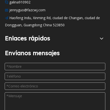
galina910902

jennyguo@fazcwj.com

Haofeng Indu, Xinming Rd, ciudad de Changan, ciudad de

Dongguan, Guangdong China 523850
Enlaces rápidos
Envíanos mensajes