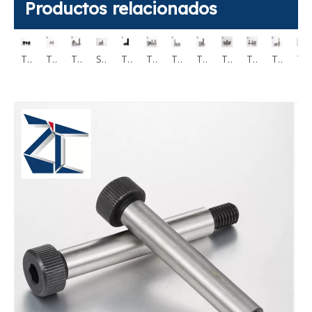
Productos relacionados
Tornillo de cabeza hueca hexagonal de perfil bajo M2 M12 CBS CBSST
Tornillos de cabeza hueca hexagonal de cabeza ultrabaja CBSS CBSTS
Tornillo de cabeza hueca hexagonal de perfil ultrabajo CBSTSR M2-M6
Tornillo de cabeza hueca Torx de perfil ultrabajo CBSTSE M2 M6
Sujeciones de tornillo de cabeza hexagonal de perfil extra bajo de acero inoxidable 304 RSCBT4 M8
Tornillos de cabeza hueca hexagonal Cabeza pequeña KBB KBBS SBB SBBSS
Tapa de enchufe de vacío Tornillos ventilados tornillo hueco CBAS
Tornillos de cabeza hueca de perfil bajo ventilados CBAST
Tornillos de cabeza hueca de perfil extra bajo con ventilación CBASG
Tornillos de fijación MCBAS ventilados
Tornillos cautivos con cabeza de armadura de acero inoxidable con accionamiento Phillips GUTBJ
Tornillos Cautivos Cabeza Plana Larga Moleteada Acero Inoxidable GUTBR
Tornillos cautivos moleteados de cabeza plana grande de acero inoxidable RNCB