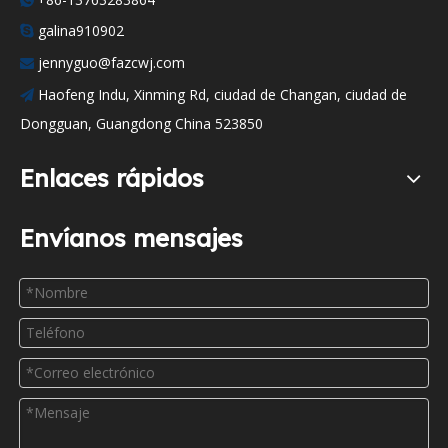

galina910902

jennyguo@fazcwj.com

Haofeng Indu, Xinming Rd, ciudad de Changan, ciudad de

Dongguan, Guangdong China 523850
Enlaces rápidos
Envíanos mensajes