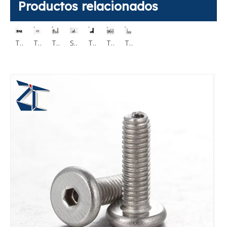
Productos relacionados
Tornillo de cabeza hueca hexagonal de perfil bajo M2 M12 CBS CBSST
Tornillos de cabeza hueca hexagonal de cabeza ultrabaja CBSS CBSTS
Tornillo de cabeza hueca hexagonal de perfil ultrabajo CBSTSR M2-M6
Tornillo de cabeza hueca Torx de perfil ultrabajo CBSTSE M2 M6
Sujeciones de tornillo de cabeza hexagonal de perfil extra bajo de acero inoxidable 304 RSCBT4 M8
Tornillos de cabeza hueca hexagonal Cabeza pequeña KBB KBBS SBB SBBSS
Tapa de enchufe de vacío Tornillos ventilados tornillo hueco CBAS
Tornillos de cabeza hueca de perfil bajo ventilados CBAST