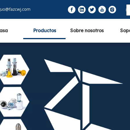
guo@fazcwj.com
asa
Productos
Sobre nosotros
Sop