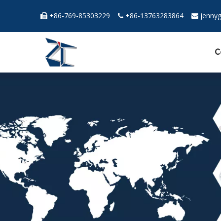
+86-769-85303229
+86-13763283864
jenny



C