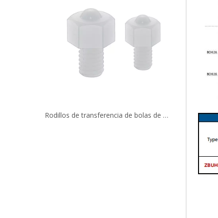
Rodillos de bolas de ajuste a presión de acero inoxidable BCHA24
Rodillos de transferencia de bolas de plástico a presión BCHJJ BCHJP