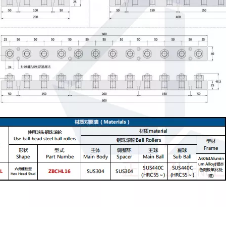
Rodillos de bolas - Espárrago de cabeza hexagonal Poliacetal BCHLJJ BCHLJP
BCHP14 18 22 Rodillos