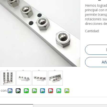
Hemos logrado
principal con 
permite trans
rotaciones sua
direcciones de
Cantidad:
Aña
 con: