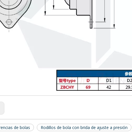
Rodillos de bolas - Espárrago de cabeza hexagonal Poliacetal BCHLJJ BCHLJP
BCHP14 18 22 Rodillos
:
rencias de bolas
Rodillos de bola con brida de ajuste a presión