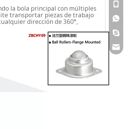
+86-13
do la bola principal con múltiples
ite transportar piezas de trabajo
+86-13
ualquier dirección de 360°,
galina9
jennygu