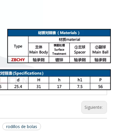
 de bolas de émbolo de ajuste a presión
Rodillos de bolas con resorte y émbolo de ajuste a presión BCHPT
Siguiente:
rodillos de bolas