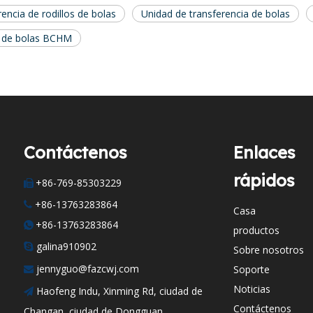
encia de rodillos de bolas
Unidad de transferencia de bolas
s de bolas BCHM
Contáctenos
Enlaces
rápidos
+86-769-85303229

+86-13763283864

Casa
+86-13763283864

productos
galina910902

Sobre nosotros
jennyguo@fazcwj.com
Soporte

Noticias
Haofeng Indu, Xinming Rd, ciudad de

Contáctenos
Changan, ciudad de Dongguan,