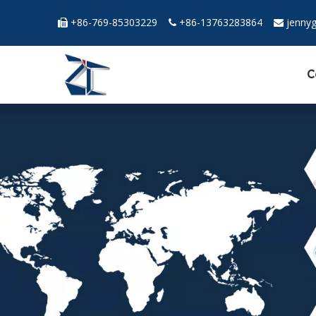
+86-769-85303229
+86-13763283864
jenny



C