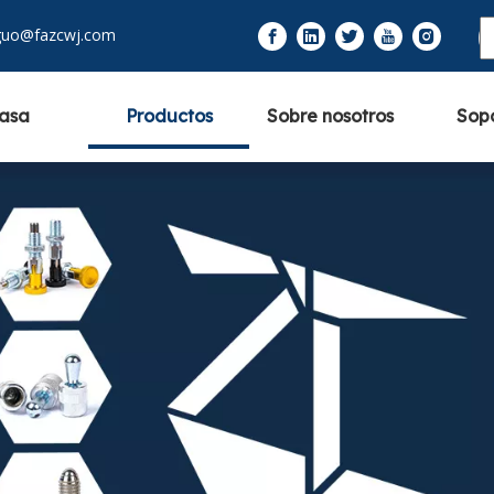
guo@fazcwj.com
asa
Productos
Sobre nosotros
Sop