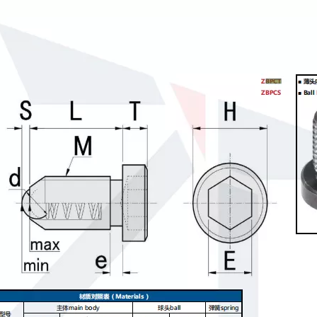
Émbolos de resorte de punta esférica de ajuste a presión de acero inoxidable y acero al carbono