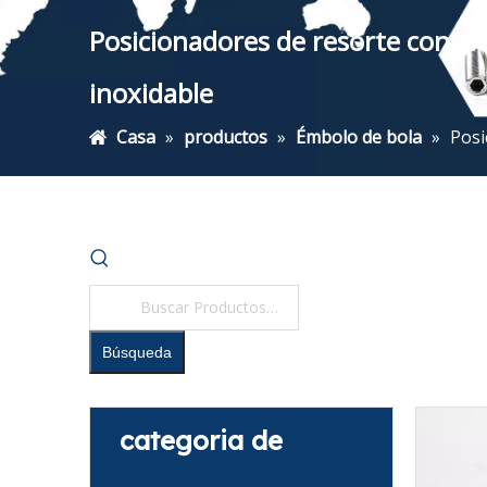
Posicionadores de resorte con e
inoxidable
Casa
»
productos
»
Émbolo de bola
»
Posi
Búsqueda
categoria de