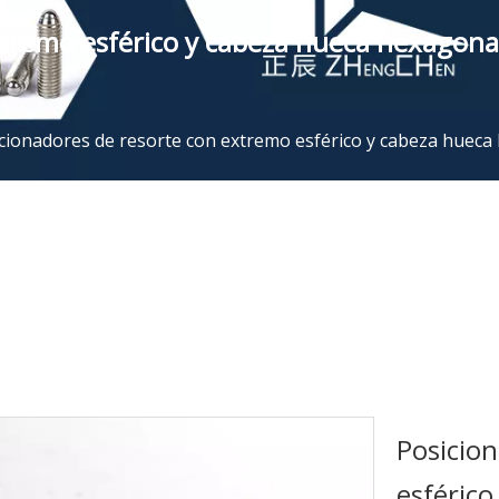
xtremo esférico y cabeza hueca hexagona
cionadores de resorte con extremo esférico y cabeza hueca
Posicio
esféric