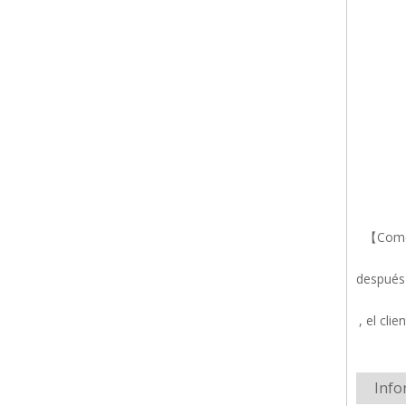
【Comer
después
, el cli
Info