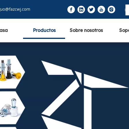
guo@fazcwj.com
asa
Productos
Sobre nosotros
Sop