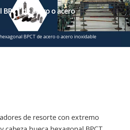
l BPCT de acero o acero
 hexagonal BPCT de acero o acero inoxidable
nadores de resorte con extremo
o y cabeza hueca hexagonal BPCT