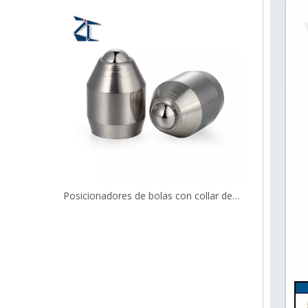
Émbolos de resorte con punta esférica y ajuste a presión de montaje empotrado
Posicionadores de bolas con collar de acero inoxidable lisos BSZP