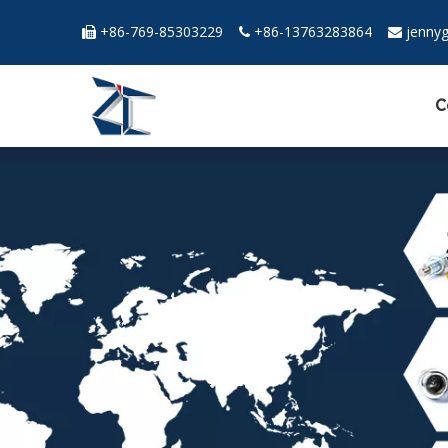
+86-769-85303229
+86-13763283864
jenny



C