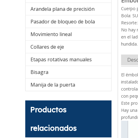
Émbol
Arandela plana de precisión
Cuerpo 
Bola: S
Pasador de bloqueo de bola
Resorte
No hay m
Movimiento lineal
en el la
hundida
Collares de eje
Etapas rotativas manuales
Desc
Bisagra
El émbo
instalad
Manija de la puerta
control
con pequ
Este pro
Productos
Hay una 
profundi
relacionados