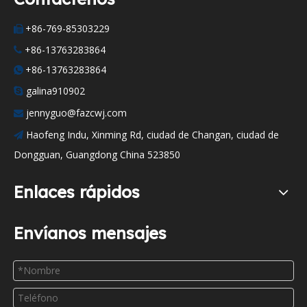
+86-769-85303229

+86-13763283864

+86-13763283864

galina910902

jennyguo@fazcwj.com

Haofeng Indu, Xinming Rd, ciudad de Changan, ciudad de

Dongguan, Guangdong China 523850
Enlaces rápidos
Envíanos mensajes