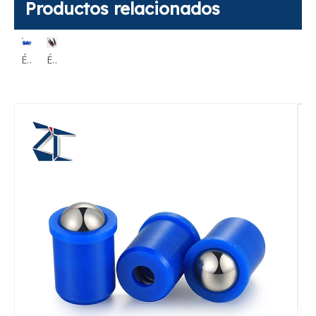
Productos relacionados
Émbolos de bola de ajuste a presión PFSSN
Émbolos de resorte de carrera larga Estándar PJH Punta larga