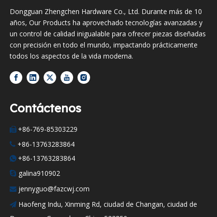
Dongguan Zhengchen Hardware Co., Ltd. Durante más de 10
años, Our Products ha aprovechado tecnologías avanzadas y
un control de calidad inigualable para ofrecer piezas diseñadas
con precisión en todo el mundo, impactando prácticamente
todos los aspectos de la vida moderna.
Contáctenos
+86-769-85303229

+86-13763283864

+86-13763283864

galina910902

jennyguo@fazcwj.com

Haofeng Indu, Xinming Rd, ciudad de Changan, ciudad de
