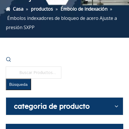
Casa
»
productos
»
Émbolo de indexación
»
Émbolos indexadores de bloqueo de acero Ajuste a
presión SXPP
Búsqueda
categoria de producto