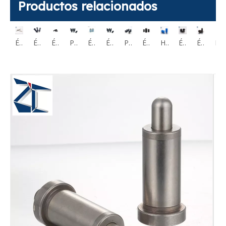
Productos relacionados
Mini émbolos indexadores GN817 Tipo de retorno compacto PMXYSB
Émbolos para fines especiales Micro pasadores elásticos JJPPN
Émbolos indexadores de precisión Forma de punta seleccionable PXAN
Émbolos indexadores autoblocantes Forma de punta seleccionable PXYAN
Posicionadores de bolas estándar ZBBP
Émbolos de bola Modelo económico BPU BPM BPQ
Émbolos de bola de resorte de acero al carbono largos BPSL BPJL M3-M24
Posicionadores de bolas Rosca fina BMPJ BMSJ
Émbolo de bola de plástico con cuerpo de plástico negro BNMN BNZN
Hilo de émbolo de resorte de bola de plástico azul con bola de acero o bola de nailon ZPB
Émbolos de bola Tipo perno acero inoxidable o acero BPHL BPHH
Émbolos de bola Tornillo de cabeza hueca hexagonal BPRL BPRH
Émbolo de indexación de obras de fijación con resorte PMXAS