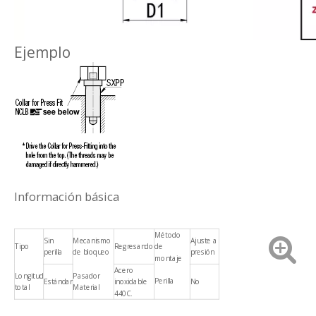
Ejemplo
Información básica
Método
Sin
Mecanismo
Ajuste a
Tipo
Regresando
de
perilla
de bloqueo
presión
montaje
Acero
Longitud
Pasador
Perilla
Estándar
inoxidable
No
total
Material
440C.