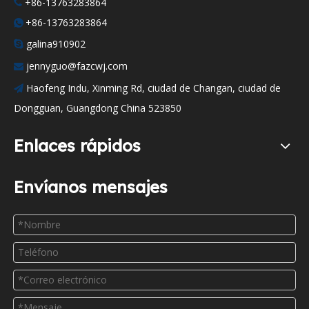
+86-13763283864

+86-13763283864

galina910902

jennyguo@fazcwj.com

Haofeng Indu, Xinming Rd, ciudad de Changan, ciudad de

Dongguan, Guangdong China 523850
Enlaces rápidos
Envíanos mensajes