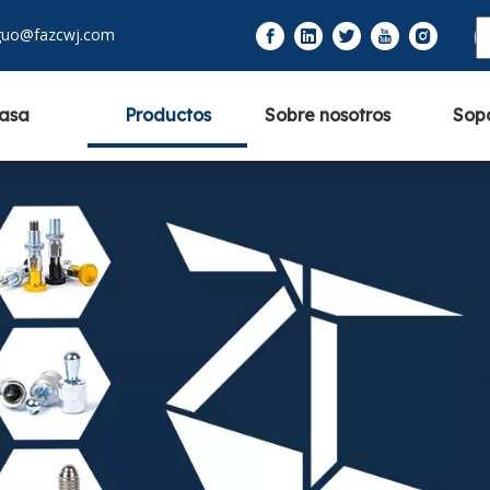
guo@fazcwj.com
asa
Productos
Sobre nosotros
Sop