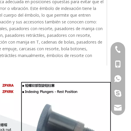
ca adecuada en posiciones opuestas para evitar que el
ror o vibración. Este émbolo de indexación tiene la
 del cuerpo del émbolo, lo que permite que entren
exación y sus accesorios también se conocen como:
uales, pasadores con resorte, pasadores de manija con
n, pasadores retráctiles, pasadores con resorte,
ación con manija en T, cadenas de bolas, pasadores de
e empuje, carcasas con resorte, bola botones,
+86-769
etráctiles manualmente, émbolos de resorte con
+86-13
+86-13
galina9
jennygu