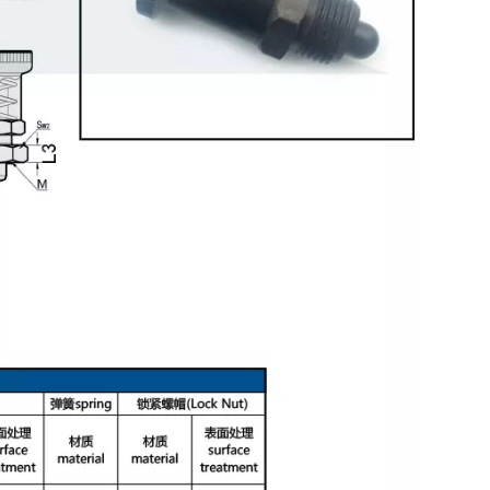
Émbolos indexadores autoblocantes Forma de punta seleccionable PXYAN
Émbolos indexadores con resorte Tipo de retorno de rosca fina PXAS