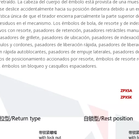
retraído. La cabeza del cuerpo del émbolo está provista de una mues
e deslice accidentalmente hacia su posición delantera debido a un er
ística única de que el tirador encierra parcialmente la parte superior
esiduos en el mecanismo. Los émbolos de bola, de resorte y de ind
ivos con resorte, pasadores de retención, pasadores retráctiles man
asadores de grillete, pasadores de ubicación, pasadores de indexació
ulos y cordones, pasadores de liberación rápida, pasadores de liber
ón rápida autoblocantes, pasadores de empuje laterales, pasadores d
s de posicionamiento accionados por resorte, émbolos de resorte r
 émbolos sin bloqueo y casquillos espaciadores.