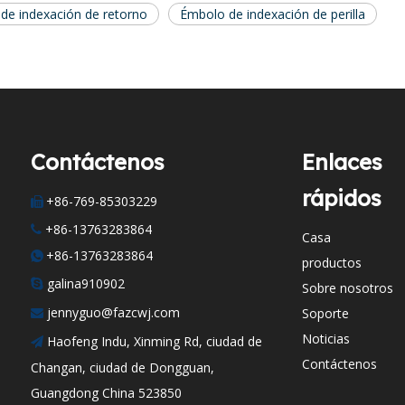
de indexación de retorno
Émbolo de indexación de perilla
Contáctenos
Enlaces
rápidos
+86-769-85303229

+86-13763283864

Casa
+86-13763283864

productos
galina910902

Sobre nosotros
jennyguo@fazcwj.com
Soporte

Noticias
Haofeng Indu, Xinming Rd, ciudad de

Contáctenos
Changan, ciudad de Dongguan,
Guangdong China 523850