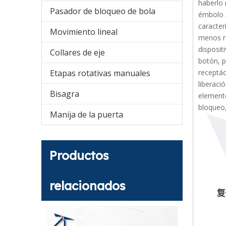
haberlo 
Pasador de bloqueo de bola
émbolo s
caracter
Movimiento lineal
menos r
disposit
Collares de eje
botón, p
Etapas rotativas manuales
receptác
liberaci
Bisagra
elemento
bloqueo,
Manija de la puerta
Productos
relacionados