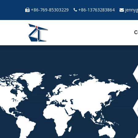
+86-769-85303229
+86-13763283864
jenny



C