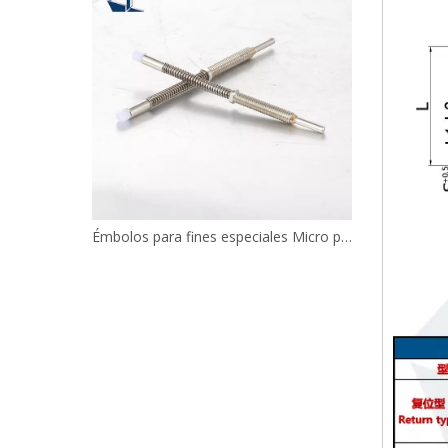
Mini émbolos indexadores GN817 Tipo de retorno compacto PMXYSB
Émbolos para fines especiales Micro pasadores elásticos JJPPN