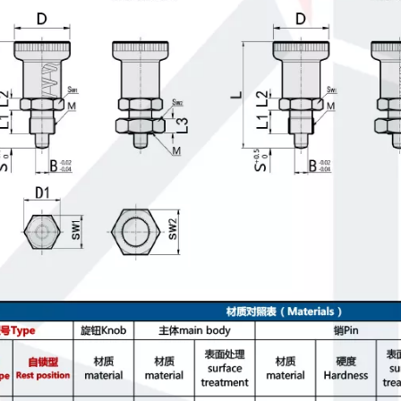
Émbolos indexadores de precisión Forma de punta seleccionable PXAN