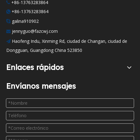
+86-13763283864

+86-13763283864

galina910902

jennyguo@fazcwj.com

Haofeng Indu, Xinming Rd, ciudad de Changan, ciudad de

Dongguan, Guangdong China 523850
Enlaces rápidos
Envíanos mensajes