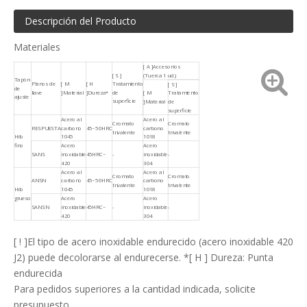
Descripción del Producto
Materiales
[ A ]Accesorios
[ S ]
(Tuerca 1 ud.)
Tapón
Planos de
[ M
[ H
Tratamiento
[ S ]
de
llave
]Material
]Dureza*
de
[ M
Tratamiento
ajuste
superficie
]Material
de
superficie
Acero al
Acero al
Cromato
Cromato
RESPUESTA
carbono
45~50HRC
carbono
trivalente
trivalente
Hilo
1045
1018
fino
Acero
Acero
SANS
inoxidable
45HRC~
-
inoxidable
-
420
304
Acero al
Acero al
Cromato
Cromato
ANSN
carbono
45~50HRC
carbono
trivalente
trivalente
Hilo
1045
1018
grueso
Acero
Acero
SANSN
inoxidable
45HRC~
-
inoxidable
-
420
304
[ ! ]El tipo de acero inoxidable endurecido (acero inoxidable 420
J2) puede decolorarse al endurecerse. *[ H ] Dureza: Punta
endurecida
Para pedidos superiores a la cantidad indicada, solicite
presupuesto.