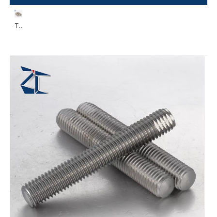
Tornillos de tope de ajuste con casquillo hexagonal ANB SANB