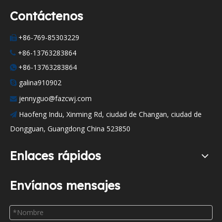
Contáctenos
+86-769-85303229

+86-13763283864

+86-13763283864

galina910902

jennyguo@fazcwj.com

Haofeng Indu, Xinming Rd, ciudad de Changan, ciudad de

Dongguan, Guangdong China 523850
Enlaces rápidos
Envíanos mensajes