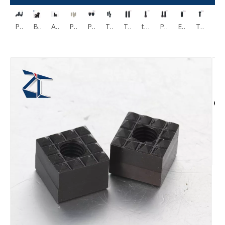
Pernos de sujeción Tipo ángulo de punta esférica HRSM HRSU HFSM
Bola de sujeción con cabeza hexagonal - Ángulo, abrazadera de cabeza BRSM BRSMS
Abrazadera de cabeza hexagonal con punta de bola BRASM
Perilla Tornillos de sujeción Punta giratoria Tipo no reversible FSMB FSUB
Perno esférico dentado liso PT01 PT02 Tornillos de sujeción
Tornillo de sujeción giratorio liso PT16A
Tornillos de fijación de sujeción Punta giratoria No reversiblePT16B PT16C
tornillo con reborde giratorio PT17A
Pernos de sujeción Punta giratoria PT17B PT17C
Espárragos roscados para pinzas Forma ZT18
Tornillos de agarre hexagonales ZT19