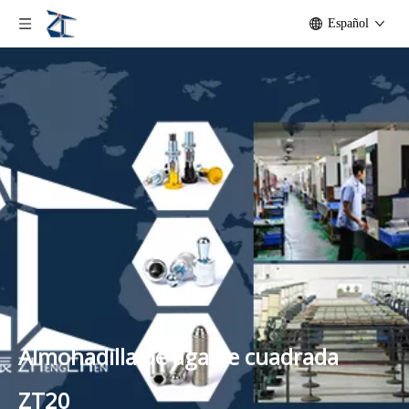
Español
Almohadilla de agarre cuadrada
ZT20