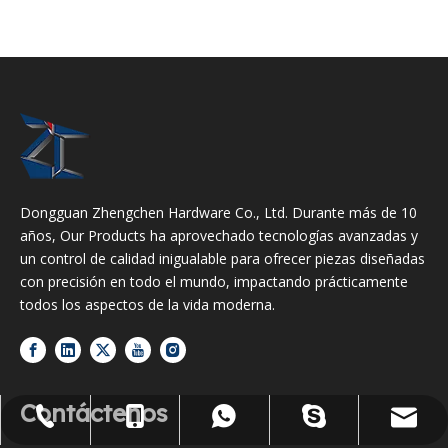
Dongguan Zhengchen Hardware Co., Ltd. Durante más de 10
años, Our Products ha aprovechado tecnologías avanzadas y
un control de calidad inigualable para ofrecer piezas diseñadas
con precisión en todo el mundo, impactando prácticamente
todos los aspectos de la vida moderna.
Contáctenos
jennyguo@fazcwj.com
+86-769-85303229
+86-13763283864
+86-13763283864
galina910902