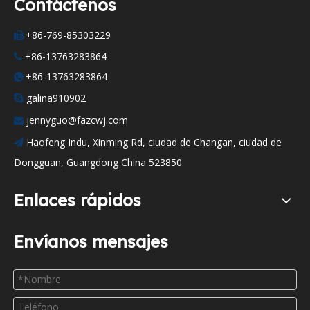
Contáctenos
+86-769-85303229

+86-13763283864

+86-13763283864

galina910902

jennyguo@fazcwj.com

Haofeng Indu, Xinming Rd, ciudad de Changan, ciudad de

Dongguan, Guangdong China 523850
Enlaces rápidos
Envíanos mensajes